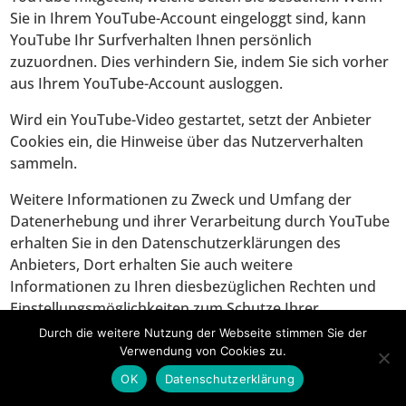
Sie in Ihrem YouTube-Account eingeloggt sind, kann
YouTube Ihr Surfverhalten Ihnen persönlich
zuzuordnen. Dies verhindern Sie, indem Sie sich vorher
aus Ihrem YouTube-Account ausloggen.
Wird ein YouTube-Video gestartet, setzt der Anbieter
Cookies ein, die Hinweise über das Nutzerverhalten
sammeln.
Weitere Informationen zu Zweck und Umfang der
Datenerhebung und ihrer Verarbeitung durch YouTube
erhalten Sie in den Datenschutzerklärungen des
Anbieters, Dort erhalten Sie auch weitere
Informationen zu Ihren diesbezüglichen Rechten und
Einstellungsmöglichkeiten zum Schutze Ihrer
Privatsphäre (
https://policies.google.com/privacy
).
Durch die weitere Nutzung der Webseite stimmen Sie der
Google verarbeitet Ihre Daten in den USA und hat sich
Verwendung von Cookies zu.
dem EU-US Privacy Shield unterworfen
OK
Datenschutzerklärung
https://www.privacyshield.gov/EU-US-Framework